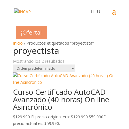
¡Oferta!
¡Oferta!
Inicio
/ Productos etiquetados “proyectista”
proyectista
Mostrando los 2 resultados
Curso Certificado AutoCAD
Avanzado (40 horas) On line
Asincrónico
$
129.990
El precio original era: $129.990.
$
59.990
El
precio actual es: $59.990.